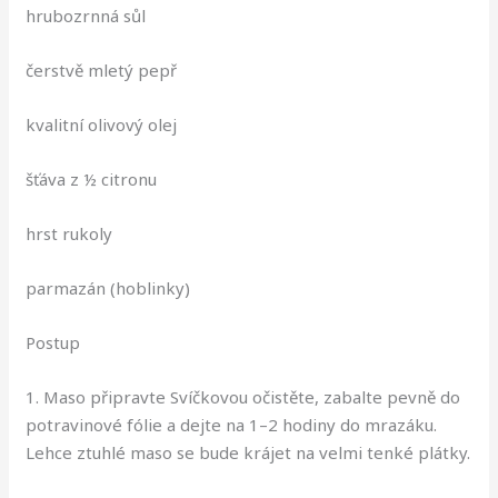
hrubozrnná sůl
čerstvě mletý pepř
kvalitní olivový olej
šťáva z ½ citronu
hrst rukoly
parmazán (hoblinky)
Postup
1. Maso připravte Svíčkovou očistěte, zabalte pevně do
potravinové fólie a dejte na 1–2 hodiny do mrazáku.
Lehce ztuhlé maso se bude krájet na velmi tenké plátky.